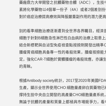
藥廠鼎力大举開發之抗體藥物合體（ADC），生技中央同
素將化學藥物以4個單一份子（4A）或者2個差别份
對於癌症治療提高療效與降服嚴重副作用的潛力更
别的看準細胞治療逐漸遭到全世界各界矚目，經濟部撑
細胞于針對B細胞急性淋巴性白血病的治療上取患
結合新標靶與自泌型免疫檢查點按捺劑開發出精準CA
腫瘤胃癌細胞具备專一性的毒殺效果，腫瘤按捺能力
定，強化CAR-T細胞於實體腫瘤的毒殺效應，亦讓生技中央
的青睞。
根據Antibody society統計，2017至202
生產，顯示全世界使用CHO 細胞量產卵白質藥物
撑持生技中央自立開發的高產量CHO細胞量產系統
無論于抗體的產量和質量上都極具市場競爭力，看中