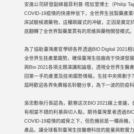
安進公司研發副總裁菲利普·塔加里博士（Philip 
COVID-19疫情的快速伸张下，全世界生技製藥
床試驗候選藥物，這種跳躍式的冲破，正因是奠定於過
底翻轉了全世界製藥業貫有的思維與藥物開發模式
為了協助臺灣產官學研各界透過BIO Digital 
全世界生技產業趨勢，確保臺灣生技廠商于快速發
與Bio 2021各項主題演講和論壇，透視全世界
回第一手的產業及技術趨勢情報。生技中央規劃于7/16舉
屆時歡迎各界免費報名聆聽分享，為下一波的防疫
吳忠勳執行長認為，觀察这次BIO 2021線上會
有相當不錯的利基與切入點，期待臺灣業者透過BIO
COVID-19疫情的威脅之下，但危機就是一種商
產品，讓全球看到臺灣生技醫療科技的能量與軟實