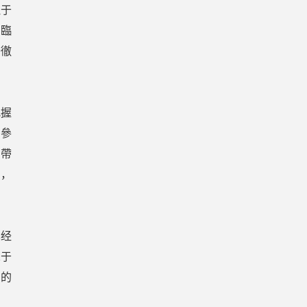
但于
出臨
9徹
把握
由參
，帶
」，
已经
罩于
力的