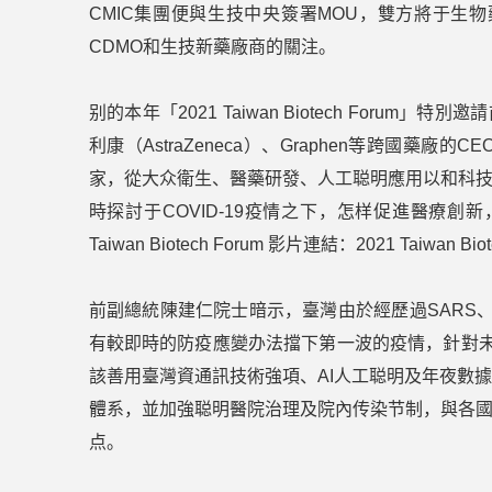
CMIC集團便與生技中央簽署MOU，雙方將于生物藥製
CDMO和生技新藥廠商的關注。
别的本年「2021 Taiwan Biotech Forum
利康（AstraZeneca）、Graphen等跨國
家，從大众衛生、醫藥研發、人工聪明應用以和科
時探討于COVID-19疫情之下，怎样促進醫療創
Taiwan Biotech Forum 影片連結：2021 Taiwan Biot
前副總統陳建仁院士暗示，臺灣由於經歷過SARS、
有較即時的防疫應變办法擋下第一波的疫情，針對未來
該善用臺灣資通訊技術強項、AI人工聪明及年夜數
體系，並加強聪明醫院治理及院內传染节制，與各
点。