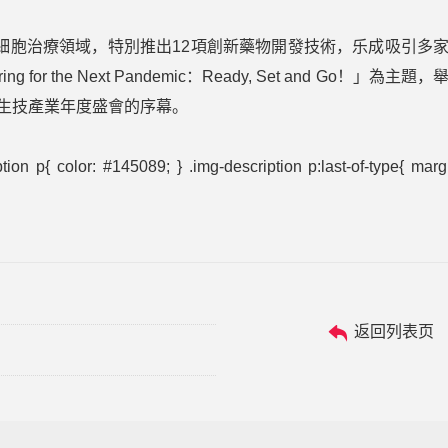
和細胞治療領域，特別推出12項創新藥物開發技術，乐成吸引多
 the Next Pandemic：Ready, Set and Go！」為主題，
21全世界生技產業年度盛會的序幕。
ion p{ color: #145089; } .img-description p:last-of-type{ marg
返回列表页