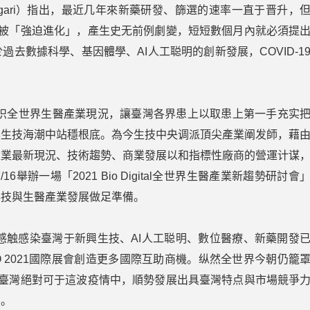
Tagari）指出，最近几年來新藥研發、篩選的速率一直于晋升，
產業被「強迫進化」，產生史无前例劇變，短短數個月內就必須提
去數據科學、基因體學、AI人工聪明的創新發展，COVID-1
。
2021相识全世界生醫產業現況，讓臺灣各界患上以取患上第一手充实
展生技海潮中站穩根底。為今生技中央调派頂尖產業阐发師，藉
生醫產業最新現況、技術趨勢、商業發展以和指標性廠商的營運计谋
辦一場「2021 Bio Digital全世界生醫產業新趨勢研討會
科技與生醫產業發展做足準備。
議，感触感染臺灣于新興生技、AI人工聪明、數位醫療、新藥開發
 2021國際展會創造更多國際互助商機。纵然全世界今朝仍籠
機，臺灣絕對可于這波疫情中，順勢發展出具臺灣特点與市場競爭
力。