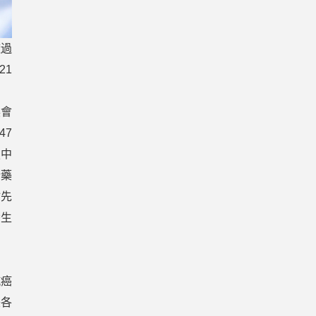
透過
21
展會
47
技中
新藥
搶先
灣生
抗癌
美各