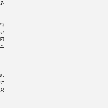
更多
斯特
者專
，同
21
時，
，應
保健
的观