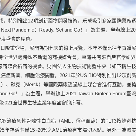
領域，特別推出12項創新藥物開發技術，乐成吸引多家國際藥廠
ext Pandemic：Ready, Set and Go！」為主題，舉辦線上20
技產業年度盛會的序幕。
）於6月10日隆重登場，展開為期七天的線上展覽，本年不僅比往年實體
小時全世界跨時區不斷電的商機媒合會，臺灣共有來自產官學研界
廠商媒合拓商的機會。財團法人生物技術開發中央（如下稱生
新藥、細胞治療開發，2021年於US BIO特別推出12項創
J（嬌生）、默克（Merck）等國際藥廠透過線上媒合會進行互動。並
, Set and Go！」為主題，舉辦線上2021 Taiwan Biotech Forum臺
身，揭開2021全世界生技產業年度盛會的序幕。
罗治療急性骨髓性白血病（AML，俗稱血癌）的FLT3按捺劑
年存活率僅15~20%之AML治療有市場切入點。另外一為歐