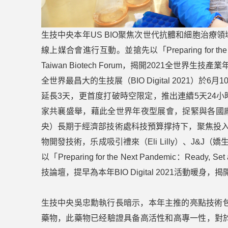
生技中央本年US BIO聚焦次世代抗體和細胞治療
線上媒合會進行互動。並搶先以「Preparing for the N
Taiwan Biotech Forum，揭開2021全世界生
全世界最昌大的生技展（BIO Digital 2021
延長3天，更首度打破時空限定，推出連續5天24
家共襄盛舉，藉此全世界年夜型展會，捉緊與各國
央）長期于經濟部技術處科技預算撑持下，聚焦投入癌症
物開發技術，乐成吸引禮來（Eli Lilly）、J&
以「Preparing for the Next Pandemic：Ready
技論壇，提早為本年BIO Digital 2021活動暖
生技中央吳忠勳執行長暗示，本年主推的亮點技術包
藥物，此藥物已经驗證具备高活性和高專一性，對於5