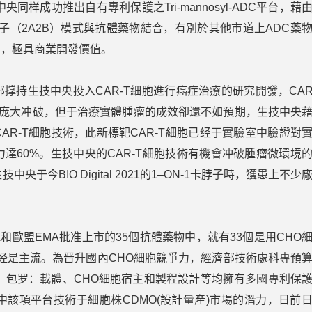
样成功推出自有專利保護之Tri-mannosyl-ADC平台，藉
子（2A2B）模式與抗體藥物結合，有別於其他市道上ADC藥
高，極具商業開發價值。
持生技中央投入CAR-T細胞進行癌症治療的研究開發，CAR
上庞大冲破，但于治療實體腫瘤的成效卻還不如預期，生技中央
R-T細胞技術，此新標靶CAR-T細胞已经于實驗室中驗證對
達60%。生技中央的CAR-T細胞技術有機會冲破腫瘤微環境
于今BIO Digital 2021的1–ON-1卡脖子時，獲患上不少
0年美國FDA和歐盟EMA批准上市的35個抗體藥物中，就有33個是用CHO
已经是主流。為晋升國內CHO細胞競爭力，經濟部技術處科專預
，包罗：載體、CHO細胞宿主和製程設計等均擁有多國專利保
該項平台技術于細胞株CDMO(設計量產)市場的潛力，日前