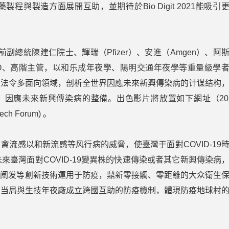
程與製造方面展開互助，並期待於Bio Digit 2021能吸引
」特別邀請前副總統陳建仁院士、輝瑞（Pfizer）、安進（Amgen）、阿
藥廠的CEO、高階主管，以和乐成年夜學、陽明交通年夜學等重量級學
技法令多面向領域，剖析全世界因應未來新興傳染病的计谋结构
新，因應未來新興傳染病的整備。出色影片將放置如下網址（20
ech Forum) 。
禽流感以和新流感等风行病的威脅，使臺灣于面對COVID-19
臺灣面對COVID-19變異株的快速傳染或者其它新興傳染病
據阐发等創新技術運用于防疫，鼎新零接觸、零距離的大众衛生
國当局與生技年夜廠成立跨國互助的防疫機制，體現防疫地球村