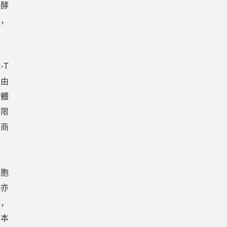
由酵
物，
-T
藉由
實體
的限
廠商
細胞
算亦
護，
日本